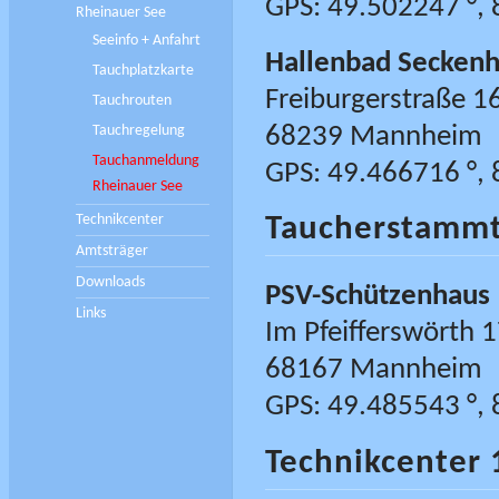
GPS: 49.502247 °, 
Rheinauer See
Seeinfo + Anfahrt
Hallenbad Secken
Tauchplatzkarte
Freiburgerstraße 1
Tauchrouten
Tauchregelung
68239 Mannheim
Tauchanmeldung
GPS: 49.466716 °, 
Rheinauer See
Technikcenter
Taucherstammt
Amtsträger
Downloads
PSV-Schützenhaus
Links
Im Pfeifferswörth 
68167 Mannheim
GPS: 49.485543 °, 
Technikcenter 1