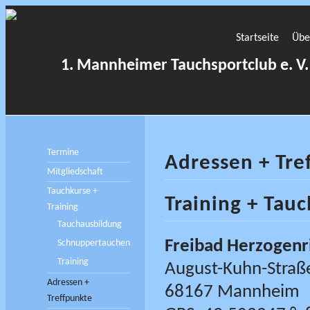
Startseite
Übe
1. Mannheimer Tauchsportclub e. V.
Termine
Adressen + Tre
Mitgliedschaft
Tauchkurse +
Training + Tau
Training
Tauchausbildung
Freibad Herzogenr
Schnuppertauchen
Training
August-Kuhn-Straß
Adressen +
68167 Mannheim
Treffpunkte