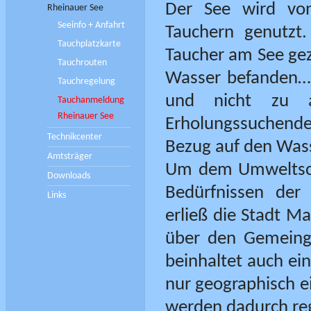
Der See wird von
Rheinauer See
Seeinfo + Anfahrt
Tauchern genutzt
Tauchplatzkarte
Taucher am See gezä
Tauchrouten
Wasser befanden… 
Tauchregelung
und nicht zu ak
Tauchanmeldung
Rheinauer See
Erholungssuchend
Technikcenter
Bezug auf den Wass
Amtsträger
Um dem Umweltsch
Downloads
Bedürfnissen der
Links
erließ die Stadt 
über den Gemeing
beinhaltet auch ei
nur geographisch ei
werden dadurch re