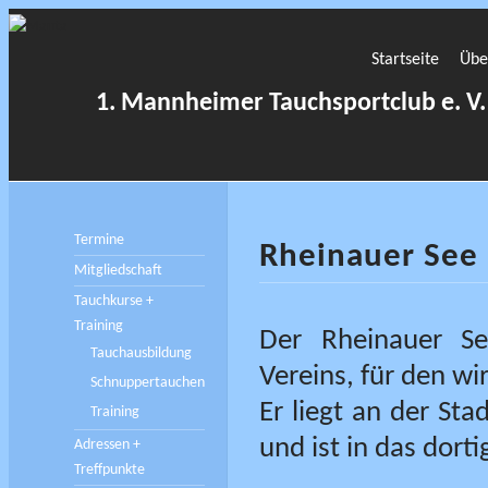
Startseite
Übe
1. Mannheimer Tauchsportclub e. V.
Termine
Rheinauer See
Mitgliedschaft
Tauchkurse +
Training
Der Rheinauer Se
Tauchausbildung
Vereins, für den w
Schnuppertauchen
Er liegt an der S
Training
und ist in das dor
Adressen +
Treffpunkte